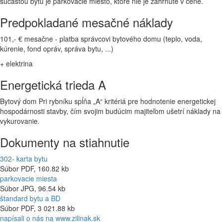
súčasťou bytu je parkovacie miesto, ktoré nie je zahrnuté v cene.
Predpokladané mesačné náklady
101,- € mesačne - platba správcovi bytového domu (teplo, voda,
kúrenie, fond opráv, správa bytu, ...)
+ elektrina
Energetická trieda A
Bytový dom Pri rybníku spĺňa „A“ kritériá pre hodnotenie energetickej
hospodárnosti stavby, čím svojim budúcim majiteľom ušetrí náklady na
vykurovanie.
Dokumenty na stiahnutie
302- karta bytu
Súbor PDF, 160.82 kb
parkovacie miesta
Súbor JPG, 96.54 kb
štandard bytu a BD
Súbor PDF, 3 021.88 kb
napísali o nás na www.zilinak.sk