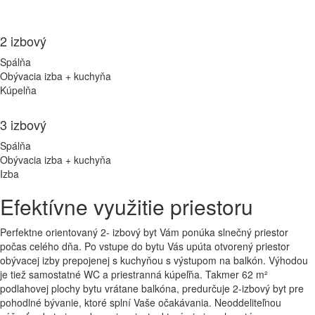
2 izbový
Spálňa
Obývacia izba + kuchyňa
Kúpelňa
3 izbový
Spálňa
Obývacia izba + kuchyňa
Izba
Efektívne využitie priestoru
Perfektne orientovaný 2- izbový byt Vám ponúka slnečný priestor
počas celého dňa. Po vstupe do bytu Vás upúta otvorený priestor
obývacej izby prepojenej s kuchyňou s výstupom na balkón. Výhodou
je tiež samostatné WC a priestranná kúpeľňa. Takmer 62 m²
podlahovej plochy bytu vrátane balkóna, predurčuje 2-izbový byt pre
pohodlné bývanie, ktoré splní Vaše očakávania. Neoddeliteľnou